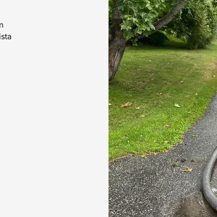
n
ista