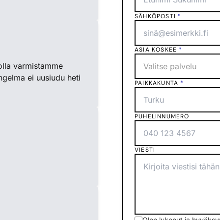
SÄHKÖPOSTI
*
ASIA KOSKEE
*
olla varmistamme
Valitse palvelu
ngelma ei uusiudu heti
PAIKKAKUNTA
*
PUHELINNUMERO
VIESTI
Olen lukenut ja hyväks