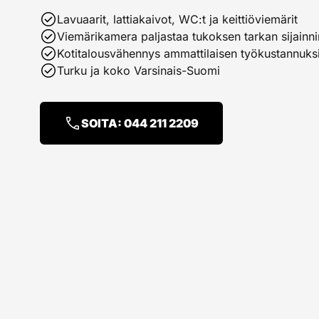
check_circle
Lavuaarit, lattiakaivot, WC:t ja keittiöviemärit
check_circle
Viemärikamera paljastaa tukoksen tarkan sijainni
check_circle
Kotitalousvähennys ammattilaisen työkustannuks
check_circle
Turku ja koko Varsinais-Suomi
phone
SOITA: 044 211 2209