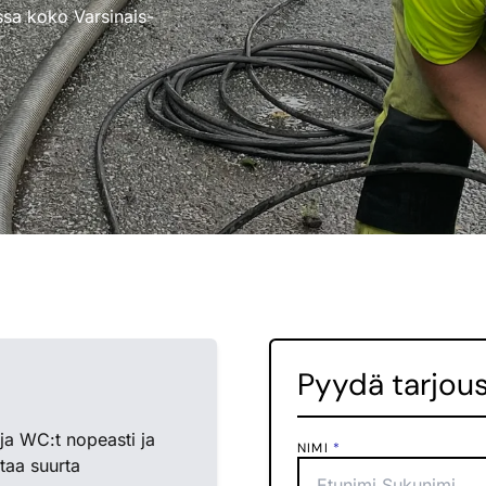
ssa koko Varsinais-
Pyydä tarjou
ja WC:t nopeasti ja
NIMI
*
taa suurta