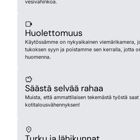
vesivahinkoa.
videocam
Huolettomuus
Käytössämme on nykyaikainen viemärikamera, j
tukoksen syyn ja poistamme sen kerralla, jotta o
huomenna.
savings
Säästä selvää rahaa
Muista, että ammattilaisen tekemästä työstä saat
kotitalousvähennyksen!
location_on
Turku ja lähikunnat