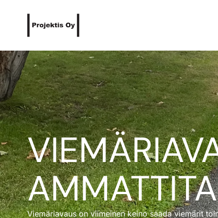
VIEMÄRIAV
AMMATTITA
Viemäriavaus on viimeinen keino saada viemärit t