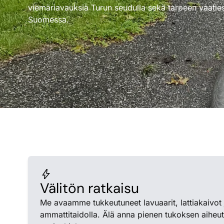
viemäriavauksia Turun seudulla sekä tarpeen vaatie
Suomessa.
bolt
Välitön ratkaisu
Me avaamme tukkeutuneet lavuaarit, lattiakaivot 
ammattitaidolla. Älä anna pienen tukoksen aiheut